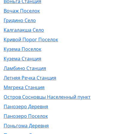
Воньга Станция
Вочаж Поселок
Гридино Село
Калгалакша Село
Кривой Порог Поселок
Кузема Поселок
Кузема Станция
Ламбино Станция
Летняя Речка Станция
Мягрека Станция
Остров Сосновцы Населенный пункт
Панозеро Деревня
Панозеро Поселок
Поньгома Деревня