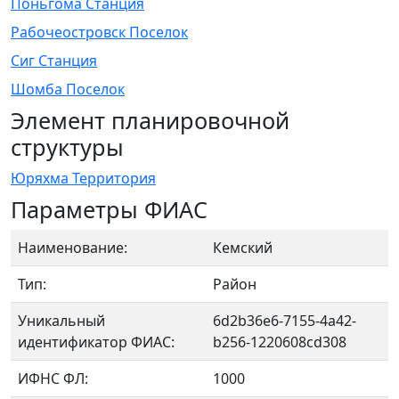
Поньгома Станция
Рабочеостровск Поселок
Сиг Станция
Шомба Поселок
Элемент планировочной
структуры
Юряхма Территория
Параметры ФИАС
Наименование:
Кемский
Тип:
Район
Уникальный
6d2b36e6-7155-4a42-
идентификатор ФИАС:
b256-1220608cd308
ИФНС ФЛ:
1000