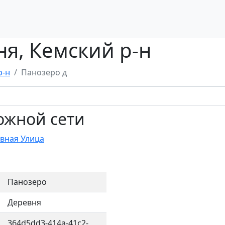
я, Кемский р-н
р-н
Панозеро д
ожной сети
вная Улица
Панозеро
Деревня
364d5dd3-414a-41c2-