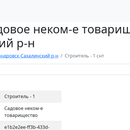
адовое неком-е товари
ий р-н
андровск-Сахалинский р-н
Строитель - 1 снт
Строитель - 1
Садовое неком-е
товарищество
e1b2e2ee-ff3b-433d-