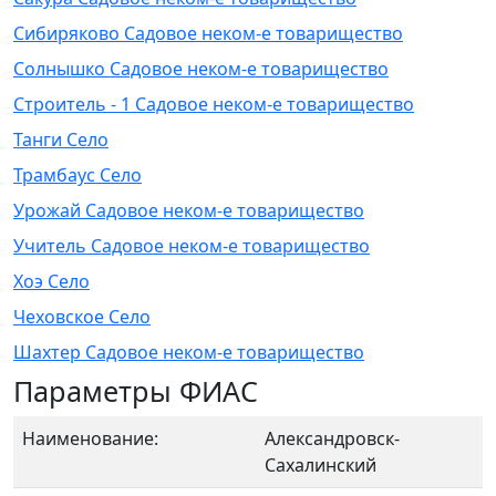
Сибиряково Садовое неком-е товарищество
Солнышко Садовое неком-е товарищество
Строитель - 1 Садовое неком-е товарищество
Танги Село
Трамбаус Село
Урожай Садовое неком-е товарищество
Учитель Садовое неком-е товарищество
Хоэ Село
Чеховское Село
Шахтер Садовое неком-е товарищество
Параметры ФИАС
Наименование:
Александровск-
Сахалинский