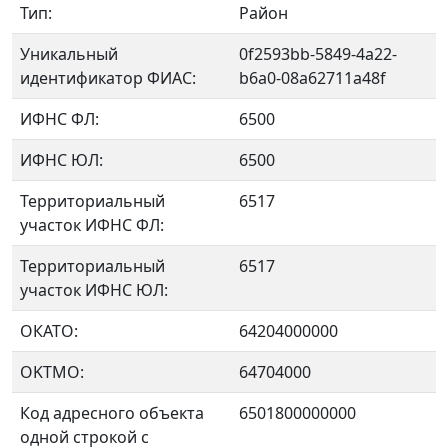
Тип:
Район
Уникальный
0f2593bb-5849-4a22-
идентификатор ФИАС:
b6a0-08a62711a48f
ИФНС ФЛ:
6500
ИФНС ЮЛ:
6500
Территориальный
6517
участок ИФНС ФЛ:
Территориальный
6517
участок ИФНС ЮЛ:
ОКАТО:
64204000000
OKTMO:
64704000
Код адресного объекта
6501800000000
одной строкой с