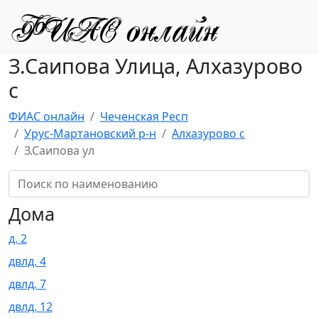
З.Саипова Улица, Алхазурово
с
ФИАС онлайн
Чеченская Респ
Урус-Мартановский р-н
Алхазурово с
З.Саипова ул
Дома
д. 2
двлд. 4
двлд. 7
двлд. 12