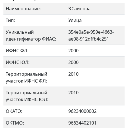
Наименование:
З.Саипова
Тип:
Улица
Уникальный
354e0a5e-959e-4663-
идентификатор ФИАС:
ae08-912dffb4c251
ИФНС ФЛ:
2000
ИФНС ЮЛ:
2000
Территориальный
2010
участок ИФНС ФЛ:
Территориальный
2010
участок ИФНС ЮЛ:
ОКАТО:
96234000002
OKTMO:
96634402101