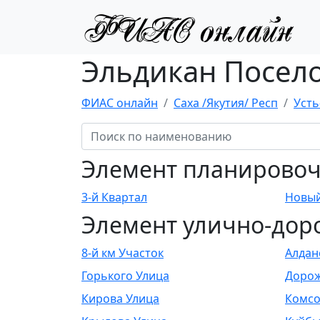
Эльдикан Посело
ФИАС онлайн
Саха /Якутия/ Респ
Усть
Элемент планировоч
3-й Квартал
Новый
Элемент улично-дор
8-й км Участок
Алдан
Горького Улица
Дорож
Кирова Улица
Комсо