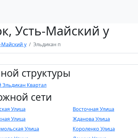
к, Усть-Майский у
-Майский у
Эльдикан п
ной структуры
 Эльдикан Квартал
ожной сети
ская Улица
Восточная Улица
ная Улица
Жданова Улица
мольская Улица
Короленко Улица