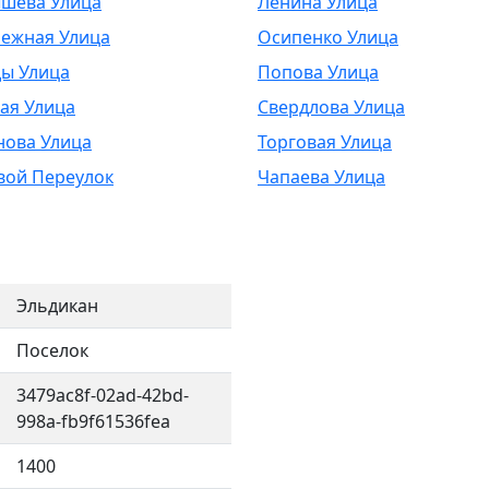
шева Улица
Ленина Улица
ежная Улица
Осипенко Улица
ы Улица
Попова Улица
ая Улица
Свердлова Улица
нова Улица
Торговая Улица
вой Переулок
Чапаева Улица
Эльдикан
Поселок
3479ac8f-02ad-42bd-
998a-fb9f61536fea
1400