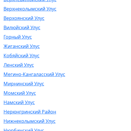
Верхнеколымский Улус
Верхоянский Улус
Вилюйский Улус
Горный Улус
Жиганский Улус
Кобяйский Улус
Ленский Улус
Мегино-Кангаласский Улус
Мирнинский Улус
Момский Улус
Намский Улус
Нерюнгринский Район
Нижнеколымский Улус
Нюрбинский Улус