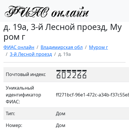
д. 19а, 3-й Лесной проезд, Му
ром г
ФИАС онлайн
Владимирская обл
Муром г
3-й Лесной проезд
д. 19а
602266
Почтовый индекс
Уникальный
идентификатор
ff271bcf-96e1-472c-a34b-f37c55
ФИАС:
Тип:
Дом
Номер:
Дом