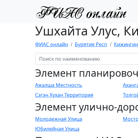
Ушхайта Улус, К
ФИАС онлайн
Бурятия Респ
Кижингин
Элемент планировоч
Ажалша Местность
Аханг
Сэгэн Хухан Территория
Толго
Элемент улично-дор
Молодежная Улица
Мосто
Юбилейная Улица