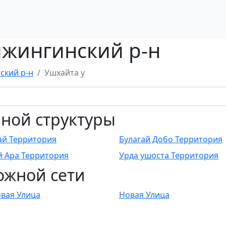
ижингинский р-н
ский р-н
Ушхайта у
ной структуры
ай Территория
Булагай Добо Территория
й Ара Территория
Урда ушоста Территория
ожной сети
вая Улица
Новая Улица