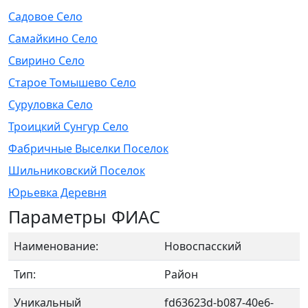
Садовое Село
Самайкино Село
Свирино Село
Старое Томышево Село
Суруловка Село
Троицкий Сунгур Село
Фабричные Выселки Поселок
Шильниковский Поселок
Юрьевка Деревня
Параметры ФИАС
Наименование:
Новоспасский
Тип:
Район
Уникальный
fd63623d-b087-40e6-