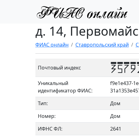
д. 14, Первомай
ФИАС онлайн
Ставропольский край
С
3579
Почтовый индекс
Уникальный
f9e1e437-1e
идентификатор ФИАС:
31a1353e45
Тип:
Дом
Номер:
Дом
ИФНС ФЛ:
2641