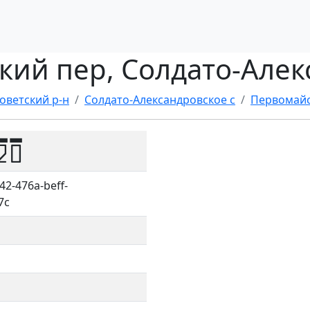
ский пер, Солдато-Алек
оветский р-н
Солдато-Александровское с
Первомайс
20
42-476a-beff-
7c