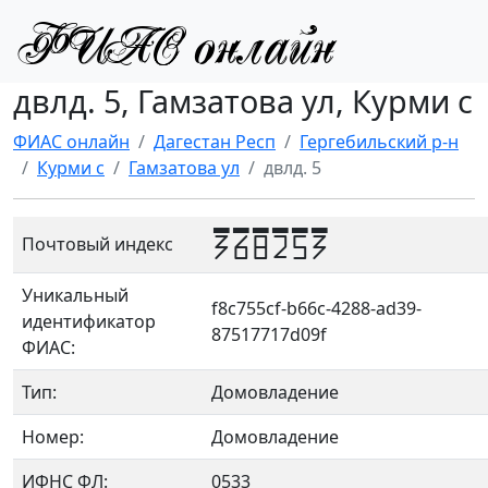
двлд. 5, Гамзатова ул, Курми с
ФИАС онлайн
Дагестан Респ
Гергебильский р-н
Курми с
Гамзатова ул
двлд. 5
368253
Почтовый индекс
Уникальный
f8c755cf-b66c-4288-ad39-
идентификатор
87517717d09f
ФИАС:
Тип:
Домовладение
Номер:
Домовладение
ИФНС ФЛ:
0533