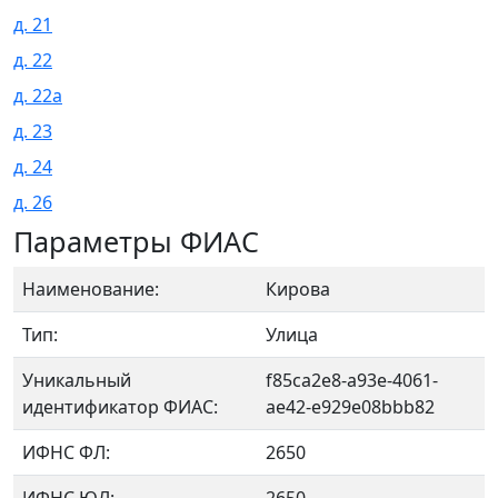
д. 21
д. 22
д. 22а
д. 23
д. 24
д. 26
Параметры ФИАС
Наименование:
Кирова
Тип:
Улица
Уникальный
f85ca2e8-a93e-4061-
идентификатор ФИАС:
ae42-e929e08bbb82
ИФНС ФЛ:
2650