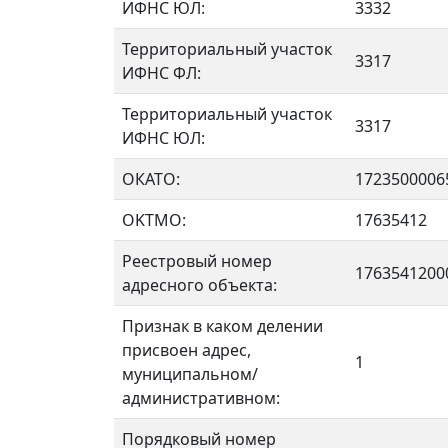
ИФНС ЮЛ:
3332
Территориальный участок
3317
ИФНС ФЛ:
Территориальный участок
3317
ИФНС ЮЛ:
ОКАТО:
1723500006
OKTMO:
17635412
Реестровый номер
1763541200
адресного объекта:
Признак в каком делении
присвоен адрес,
1
муниципальном/
административном:
Порядковый номер