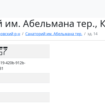
й им. Абельмана тер., 
овский р-н
Санаторий им. Абельмана тер.
зд. 14
57
19-420b-912b-
31