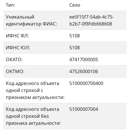
Тип:
Село
Уникальный
ee5f15f7-54ab-4c75-
идентификатор ФИАС:
b2b7-0f8fdb668608
ИФНС ФЛ:
5108
ИФНС ЮЛ:
5108
ОКАТО:
47417000005
OKTMO:
47526000106
Код адресного объекта
5100000700400
одной строкой с
признаком актуальности:
Код адресного объекта
51000007004
одной строкой без
признака актуальности: