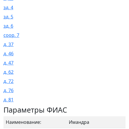
зд. 4
зд. 5
зд. 6
соор. 7
д. 37
д. 46
д. 47
д. 62
д. 72
д. 76
д. 81
Параметры ФИАС
Наименование:
Имандра