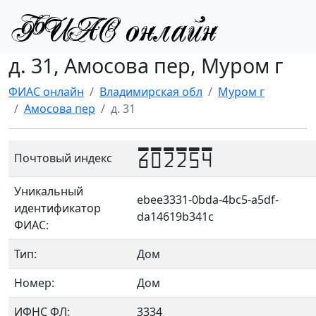
д. 31, Амосова пер, Муром г
ФИАС онлайн
Владимирская обл
Муром г
Амосова пер
д. 31
602254
Почтовый индекс
Уникальный
ebee3331-0bda-4bc5-a5df-
идентификатор
da14619b341c
ФИАС:
Тип:
Дом
Номер:
Дом
ИФНС ФЛ:
3334