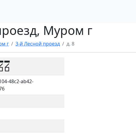
 проезд, Муром г
ом г
3-й Лесной проезд
д. 8
66
104-48c2-ab42-
76