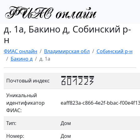
д. 1а, Бакино д, Собинский р-
н
ФИАС онлайн
Владимирская обл
Собинский р-н
Бакино д
д. 1а
601223
Почтовый индекс
Уникальный
идентификатор
eaff823a-c866-4e2f-bbac-f00e4f1
ФИАС:
Тип:
Дом
Номер:
Дом