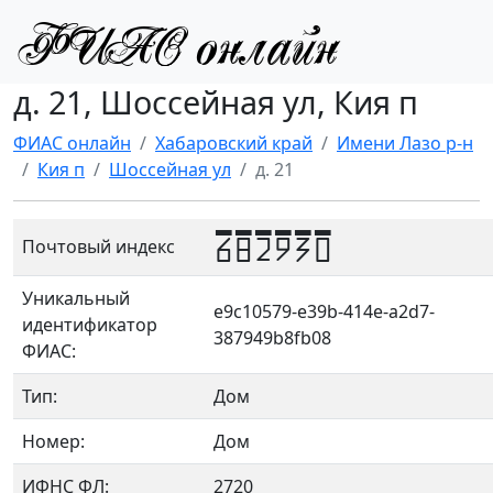
д. 21, Шоссейная ул, Кия п
ФИАС онлайн
Хабаровский край
Имени Лазо р-н
Кия п
Шоссейная ул
д. 21
682930
Почтовый индекс
Уникальный
e9c10579-e39b-414e-a2d7-
идентификатор
387949b8fb08
ФИАС:
Тип:
Дом
Номер:
Дом
ИФНС ФЛ:
2720