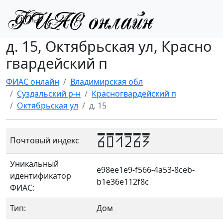
д. 15, Октябрьская ул, Красно
гвардейский п
ФИАС онлайн
Владимирская обл
Суздальский р-н
Красногвардейский п
Октябрьская ул
д. 15
601263
Почтовый индекс
Уникальный
e98ee1e9-f566-4a53-8ceb-
идентификатор
b1e36e112f8c
ФИАС:
Тип:
Дом