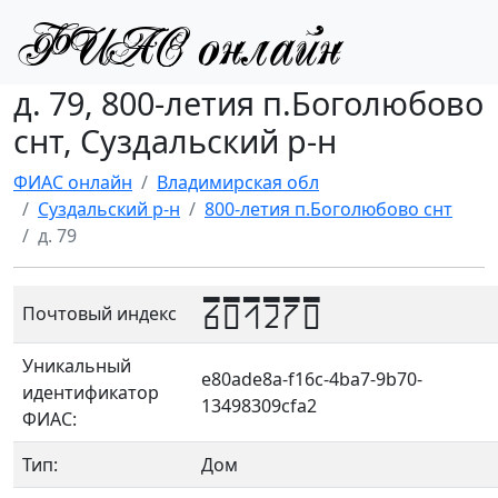
д. 79, 800-летия п.Боголюбово
снт, Суздальский р-н
ФИАС онлайн
Владимирская обл
Суздальский р-н
800-летия п.Боголюбово снт
д. 79
601270
Почтовый индекс
Уникальный
e80ade8a-f16c-4ba7-9b70-
идентификатор
13498309cfa2
ФИАС:
Тип:
Дом