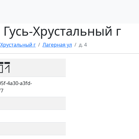
, Гусь-Хрустальный г
-Хрустальный г
Лагерная ул
д. 4
01
5f-4a30-a3fd-
f7