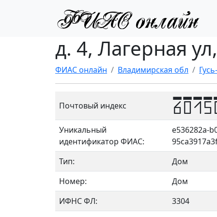
д. 4, Лагерная ул
ФИАС онлайн
Владимирская обл
Гусь
6015
Почтовый индекс
Уникальный
e536282a-b0
идентификатор ФИАС:
95ca3917a3
Тип:
Дом
Номер:
Дом
ИФНС ФЛ:
3304