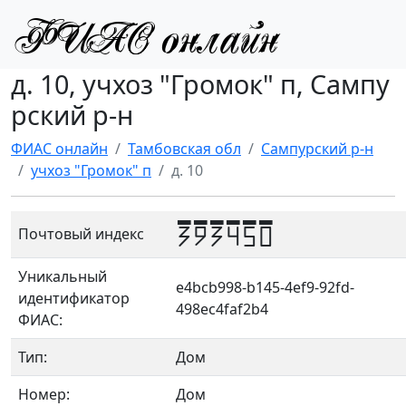
д. 10, учхоз "Громок" п, Сампу
рский р-н
ФИАС онлайн
Тамбовская обл
Сампурский р-н
учхоз "Громок" п
д. 10
393450
Почтовый индекс
Уникальный
e4bcb998-b145-4ef9-92fd-
идентификатор
498ec4faf2b4
ФИАС:
Тип:
Дом
Номер:
Дом