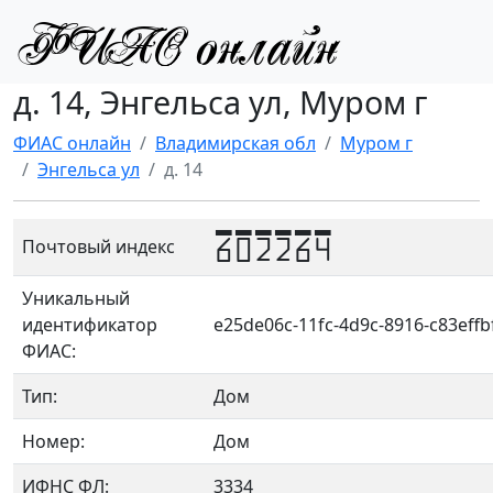
д. 14, Энгельса ул, Муром г
ФИАС онлайн
Владимирская обл
Муром г
Энгельса ул
д. 14
602264
Почтовый индекс
Уникальный
идентификатор
e25de06c-11fc-4d9c-8916-c83eff
ФИАС:
Тип:
Дом
Номер:
Дом
ИФНС ФЛ:
3334