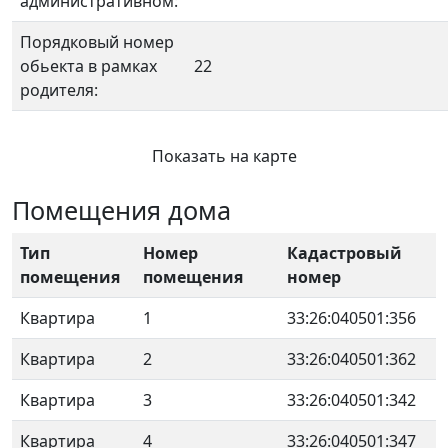
административном:
Порядковый номер
обьекта в рамках
22
родителя:
Показать на карте
Помещения дома
Тип
Номер
Кадастровый
помещения
помещения
номер
Квартира
1
33:26:040501:356
Квартира
2
33:26:040501:362
Квартира
3
33:26:040501:342
Квартира
4
33:26:040501:347