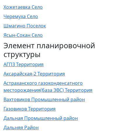
Хожетаевка Село
Черемуха Село
Шмагино Поселок
Ясын-Сокан Село
Элемент планировочной
структуры
АГПЗ Территория
Аксарайская-2 Территория
Астраханского газоконденсатного
месторождения(база ЭВС) Территория
Вахтовиков Промышленный район
Газовиков Территория
Дальная Промышленный район
Дальняя Район