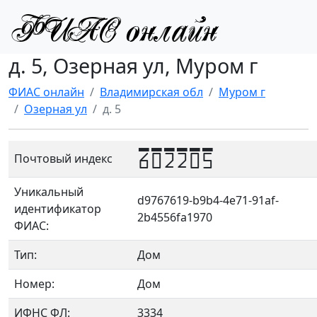
д. 5, Озерная ул, Муром г
ФИАС онлайн
Владимирская обл
Муром г
Озерная ул
д. 5
602205
Почтовый индекс
Уникальный
d9767619-b9b4-4e71-91af-
идентификатор
2b4556fa1970
ФИАС:
Тип:
Дом
Номер:
Дом
ИФНС ФЛ:
3334