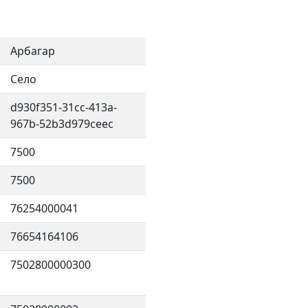
Арбагар
Село
d930f351-31cc-413a-
967b-52b3d979ceec
7500
7500
76254000041
76654164106
7502800000300