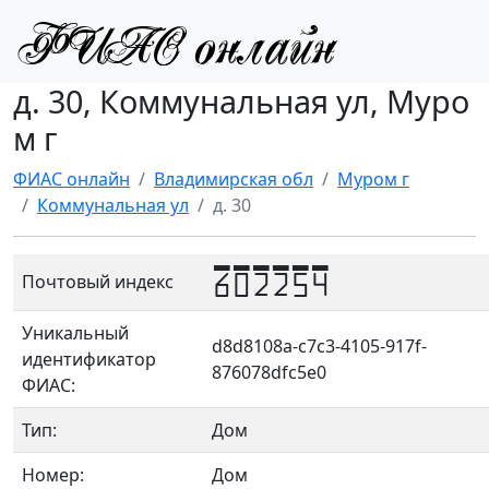
д. 30, Коммунальная ул, Муро
м г
ФИАС онлайн
Владимирская обл
Муром г
Коммунальная ул
д. 30
602254
Почтовый индекс
Уникальный
d8d8108a-c7c3-4105-917f-
идентификатор
876078dfc5e0
ФИАС:
Тип:
Дом
Номер:
Дом