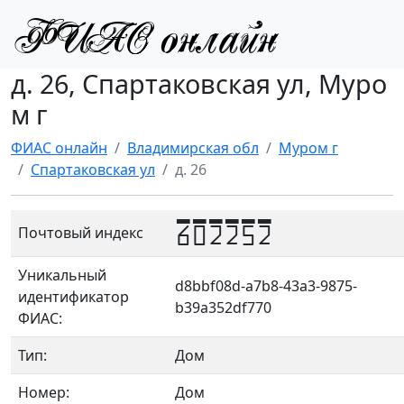
д. 26, Спартаковская ул, Муро
м г
ФИАС онлайн
Владимирская обл
Муром г
Спартаковская ул
д. 26
602252
Почтовый индекс
Уникальный
d8bbf08d-a7b8-43a3-9875-
идентификатор
b39a352df770
ФИАС:
Тип:
Дом
Номер:
Дом