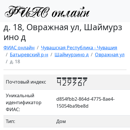
д. 18, Овражная ул, Шаймурз
ино д
ФИАС онлайн
Чувашская Республика - Чувашия
Батыревский р-н
Шаймурзино д
Овражная ул
д. 18
429367
Почтовый индекс
Уникальный
d854fbb2-864d-4775-8ae4-
идентификатор
15054ba9be8d
ФИАС:
Тип:
Дом