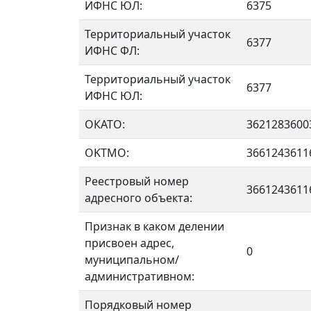
ИФНС ЮЛ:
6375
Территориальный участок
6377
ИФНС ФЛ:
Территориальный участок
6377
ИФНС ЮЛ:
ОКАТО:
3621283600
OKTMO:
3661243611
Реестровый номер
3661243611
адресного объекта:
Признак в каком делении
присвоен адрес,
0
муниципальном/
административном:
Порядковый номер