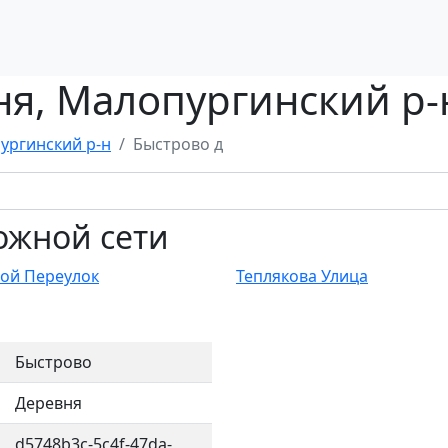
я, Малопургинский р-
ургинский р-н
Быстрово д
ожной сети
ой Переулок
Теплякова Улица
Быстрово
Деревня
d5748b3c-5c4f-47da-