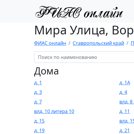
Мира Улица, Вор
ФИАС онлайн
Ставропольский край
П
Дома
д. 1
д. 1А
д. 3
д. 4
д. 7
влд. 8
влд. 10 литера 10
д. 11
д. 15
влд. 1
д. 19
д. 21