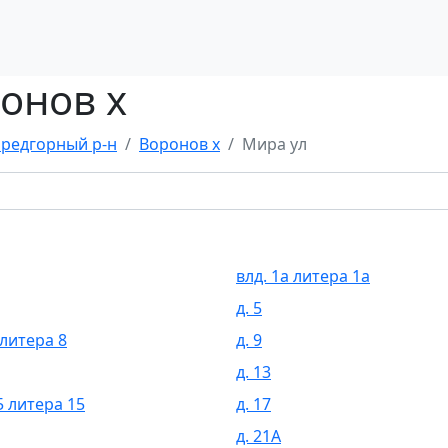
онов х
редгорный р-н
Воронов х
Мира ул
влд. 1а литера 1а
д. 5
 литера 8
д. 9
д. 13
5 литера 15
д. 17
д. 21А