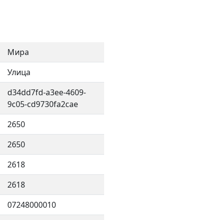
Мира
Улица
d34dd7fd-a3ee-4609-
9c05-cd9730fa2cae
2650
2650
2618
2618
07248000010