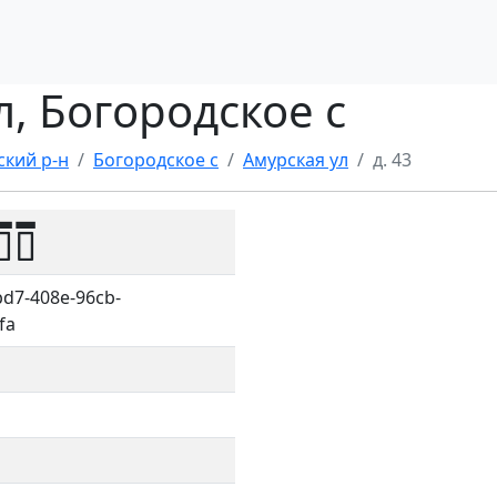
л, Богородское с
ский р-н
Богородское с
Амурская ул
д. 43
00
d7-408e-96cb-
fa