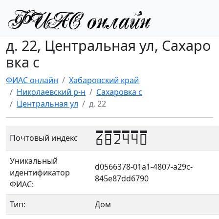
д. 22, Центральная ул, Сахаро
вка с
ФИАС онлайн
Хабаровский край
Николаевский р-н
Сахаровка с
Центральная ул
д. 22
682440
Почтовый индекс
Уникальный
d0566378-01a1-4807-a29c-
идентификатор
845e87dd6790
ФИАС:
Тип:
Дом