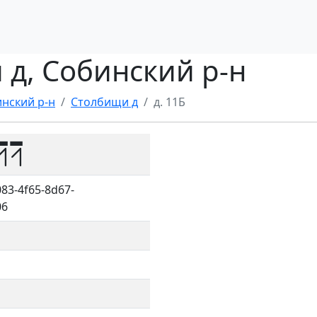
 д, Собинский р-н
нский р-н
Столбищи д
д. 11Б
11
83-4f65-8d67-
06