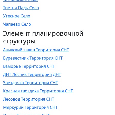
Третья Падь Село
Утесное Село
Чапаево Село
Элемент планировочной
структуры
Анивский залив Территория СНТ
Буревестник Территория СНТ
Взморье Территория СНТ
ДНТ Лесник Территория ДНТ
Звездочка Территория СНТ
Красная гвоздика Территория СНТ
Лесовод Территория СНТ
Меркурий Территория СНТ