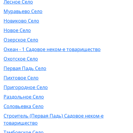
Лесное Село
Муравьево Село
Новиково Село
Новое Село
Озерское Село
Океан - 1 Садовое неком-е товарищество
Охотское Село
Первая Падь Село
Пихтовое Село
Пригородное Село
Раздольное Село
Соловьевка Село
Строитель (Первая Падь) Садовое неком-е
товарищество
Тамбовское Село