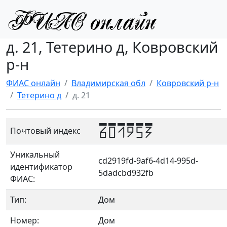
д. 21, Тетерино д, Ковровский
р-н
ФИАС онлайн
Владимирская обл
Ковровский р-н
Тетерино д
д. 21
601953
Почтовый индекс
Уникальный
cd2919fd-9af6-4d14-995d-
идентификатор
5dadcbd932fb
ФИАС:
Тип:
Дом
Номер:
Дом