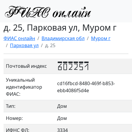
д. 25, Парковая ул, Муром г
ФИАС онлайн
Владимирская обл
Муром г
Парковая ул
д. 25
602251
Почтовый индекс
Уникальный
cd16fbcd-8480-469f-b853-
идентификатор
ebb4086f5d4e
ФИАС:
Тип:
Дом
Номер:
Дом
ИФНС ФЛ:
3334