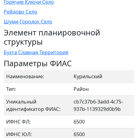
Горячие Ключи Село
Рейдово Село
Шуми-Городок Село
Элемент планировочной
структуры
Бухта Славная Территория
Параметры ФИАС
Наименование:
Курильский
Тип:
Район
Уникальный
cb7c37b6-3add-4c75-
идентификатор ФИАС:
937b-1139329d0b9b
ИФНС ФЛ:
6500
ИФНС ЮЛ:
6500