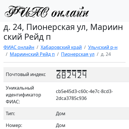
д. 24, Пионерская ул, Мариин
ский Рейд п
ФИАС онлайн
Хабаровский край
Ульчский р-н
Мариинский Рейд п
Пионерская ул
д. 24
682424
Почтовый индекс
Уникальный
cb5e45d3-c60c-4e7c-8cd3-
идентификатор
2dca3785c936
ФИАС:
Тип:
Дом
Номер:
Дом