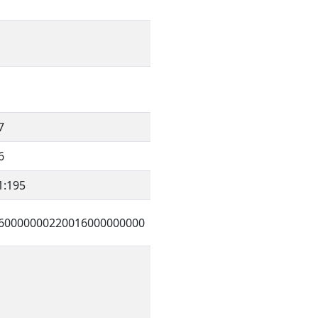
7
6
1:195
60000000220016000000000