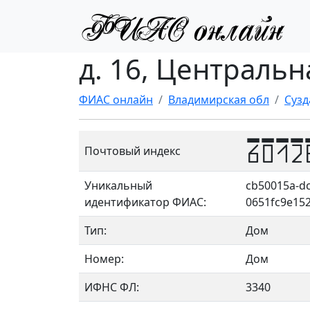
д. 16, Центральн
ФИАС онлайн
Владимирская обл
Сузд
6012
Почтовый индекс
Уникальный
cb50015a-dc
идентификатор ФИАС:
0651fc9e15
Тип:
Дом
Номер:
Дом
ИФНС ФЛ:
3340