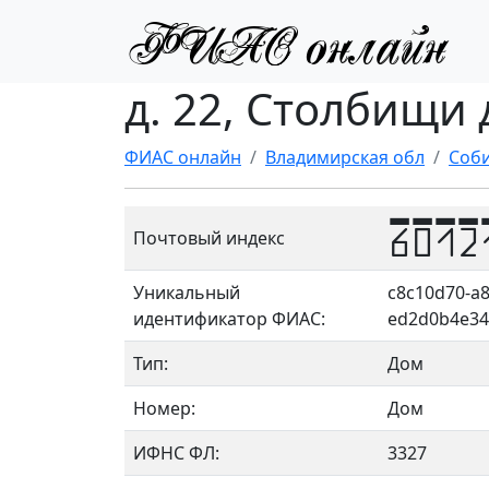
д. 22, Столбищи 
ФИАС онлайн
Владимирская обл
Соби
6012
Почтовый индекс
Уникальный
c8c10d70-a8
идентификатор ФИАС:
ed2d0b4e34
Тип:
Дом
Номер:
Дом
ИФНС ФЛ:
3327