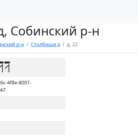
д, Собинский р-н
нский р-н
Столбищи д
д. 22
11
6c-4f8e-8001-
47