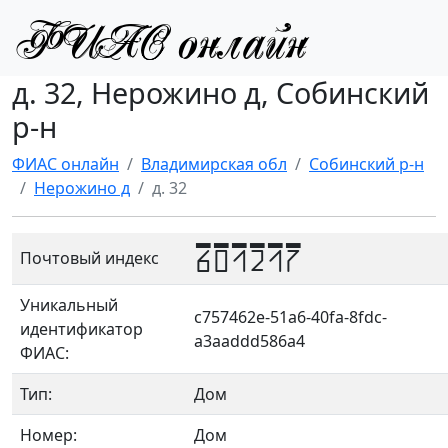
д. 32, Нерожино д, Собинский
р-н
ФИАС онлайн
Владимирская обл
Собинский р-н
Нерожино д
д. 32
601217
Почтовый индекс
Уникальный
c757462e-51a6-40fa-8fdc-
идентификатор
a3aaddd586a4
ФИАС:
Тип:
Дом
Номер:
Дом