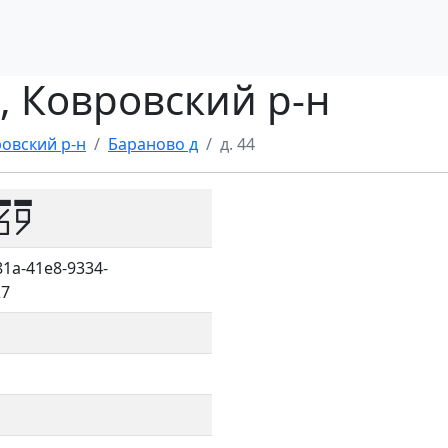
д, Ковровский р-н
овский р-н
Бараново д
д. 44
69
1a-41e8-9334-
27