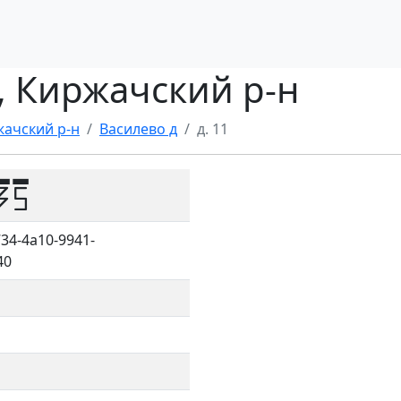
д, Киржачский р-н
ачский р-н
Василево д
д. 11
35
34-4a10-9941-
40