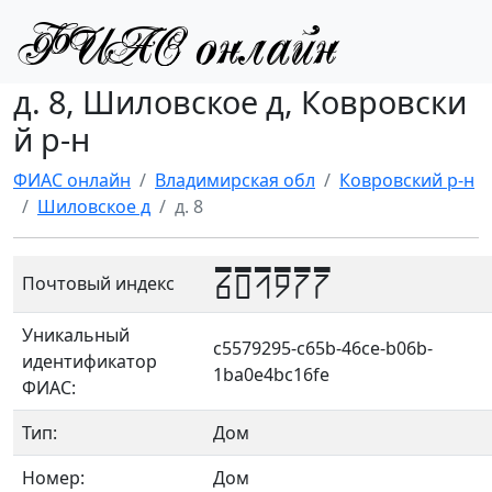
д. 8, Шиловское д, Ковровски
й р-н
ФИАС онлайн
Владимирская обл
Ковровский р-н
Шиловское д
д. 8
601977
Почтовый индекс
Уникальный
c5579295-c65b-46ce-b06b-
идентификатор
1ba0e4bc16fe
ФИАС:
Тип:
Дом
Номер:
Дом