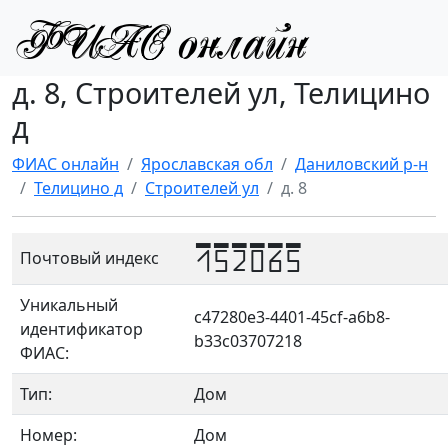
д. 8, Строителей ул, Телицино
д
ФИАС онлайн
Ярославская обл
Даниловский р-н
Телицино д
Строителей ул
д. 8
152065
Почтовый индекс
Уникальный
c47280e3-4401-45cf-a6b8-
идентификатор
b33c03707218
ФИАС:
Тип:
Дом
Номер:
Дом