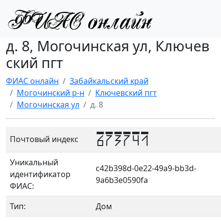
д. 8, Могочинская ул, Ключев
ский пгт
ФИАС онлайн
Забайкальский край
Могочинский р-н
Ключевский пгт
Могочинская ул
д. 8
673741
Почтовый индекс
Уникальный
c42b398d-0e22-49a9-bb3d-
идентификатор
9a6b3e0590fa
ФИАС:
Тип:
Дом