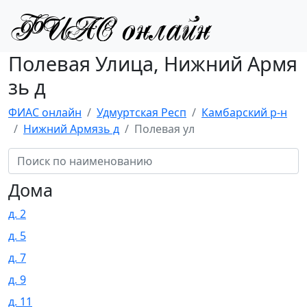
Полевая Улица, Нижний Армя
зь д
ФИАС онлайн
Удмуртская Респ
Камбарский р-н
Нижний Армязь д
Полевая ул
Дома
д. 2
д. 5
д. 7
д. 9
д. 11