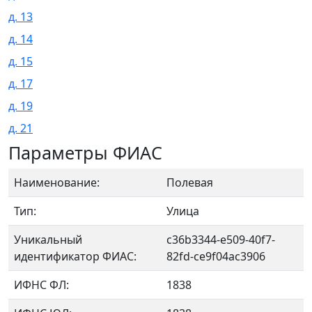
д. 13
д. 14
д. 15
д. 17
д. 19
д. 21
Параметры ФИАС
Наименование:
Полевая
Тип:
Улица
Уникальный
c36b3344-e509-40f7-
идентификатор ФИАС:
82fd-ce9f04ac3906
ИФНС ФЛ:
1838